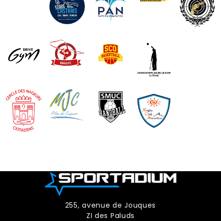
255, avenue de Jouques
ZI des Paluds